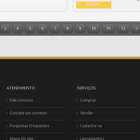
VENDA
3
4
5
6
7
8
9
10
70
71
»
ATENDIMENTO
SERVIÇOS
Fale conosco
Comprar
Contate um corretor
Vender
Perguntas frequentes
Cadastre-se
Mapa do site
Lançamentos