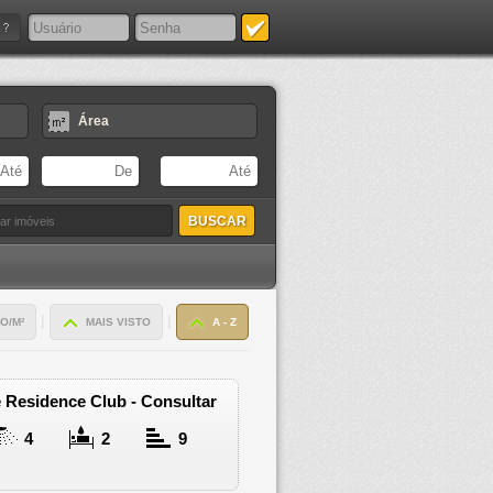
Área
|
|
O/M²
MAIS VISTO
A - Z
 Residence Club - Consultar
4
2
9