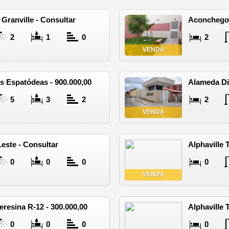
 Granville - Consultar
Aconchego 
2
1
0
2
VENDA
s Espatódeas - 900.000,00
Alameda Di
5
3
2
2
VENDA
este - Consultar
Alphaville 
0
0
0
0
VENDA
Teresina R-12 - 300.000,00
Alphaville 
0
0
0
0