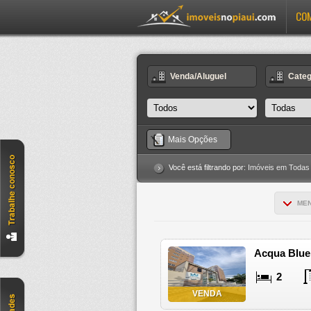
CO
Venda/Aluguel
Categ
Mais Opções
Você está filtrando por:
Imóveis em Todas
ME
Acqua Blue
2
VENDA