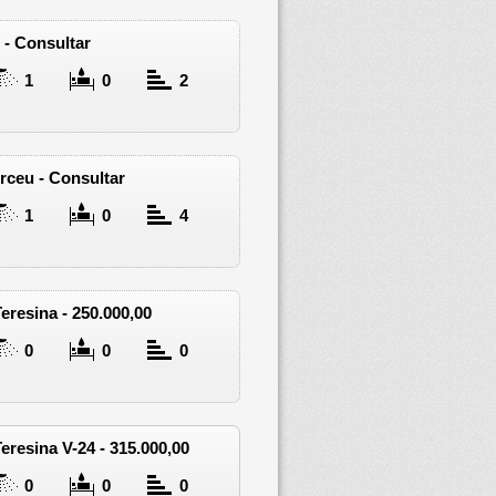
- Consultar
1
0
2
rceu - Consultar
1
0
4
Teresina - 250.000,00
0
0
0
Teresina V-24 - 315.000,00
0
0
0