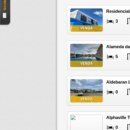
Residencial
3
VENDA
Alameda da
5
VENDA
Aldebaran L
0
VENDA
Alphaville 
0