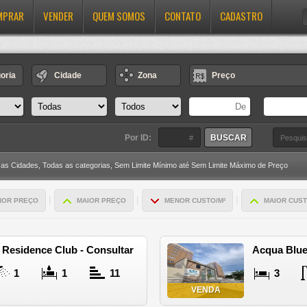
MPRAR
VENDER
QUEM SOMOS
CONTATO
CADASTRO
oria
Cidade
Zona
Preço
Por ID:
 as Cidades,
Todas as categorias,
Sem Limite Mínimo até Sem Limite Máximo de Preço
|
|
|
NOR PREÇO
MAIOR PREÇO
MENOR CUSTO/M²
MAIOR CUST
 Residence Club - Consultar
Acqua Blue
1
1
11
3
VENDA