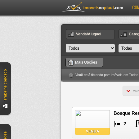
CO
Venda/Aluguel
Categ
Mais Opções
Você está filtrando por:
Imóveis em Todas
ME
Bosque Resi
2
VENDA