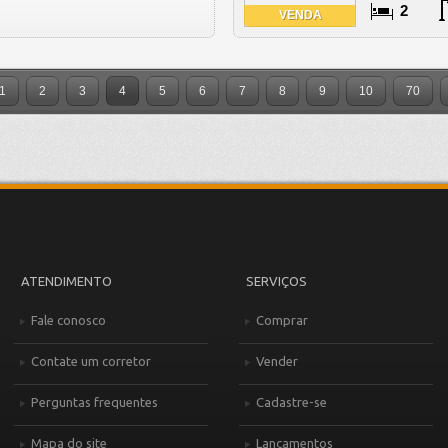
2
VENDA
1
2
3
4
5
6
7
8
9
10
70
ATENDIMENTO
SERVIÇOS
Fale conosco
Comprar
Contate um corretor
Vender
Perguntas frequentes
Cadastre-se
Mapa do site
Lançamentos