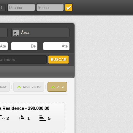
Área
|
|
O/M²
MAIS VISTO
A - Z
 Residence - 290.000,00
2
1
5