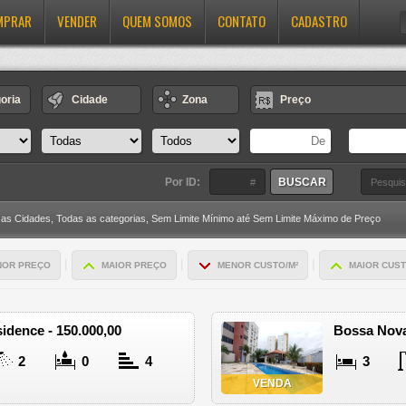
MPRAR
VENDER
QUEM SOMOS
CONTATO
CADASTRO
oria
Cidade
Zona
Preço
Por ID:
 as Cidades,
Todas as categorias,
Sem Limite Mínimo até Sem Limite Máximo de Preço
|
|
|
NOR PREÇO
MAIOR PREÇO
MENOR CUSTO/M²
MAIOR CUST
dence - 150.000,00
Bossa Nova
2
0
4
3
VENDA