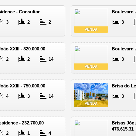
idence - Consultar
Boulevard J
3
2
2
3
VENDA
oão XXIII - 320.000,00
Boulevard J
2
2
14
3
VENDA
oão XXIII - 750.000,00
Brisa do Le
4
3
14
3
VENDA
esidence - 232.700,00
Brisas Jóq
476.615,31
2
1
4