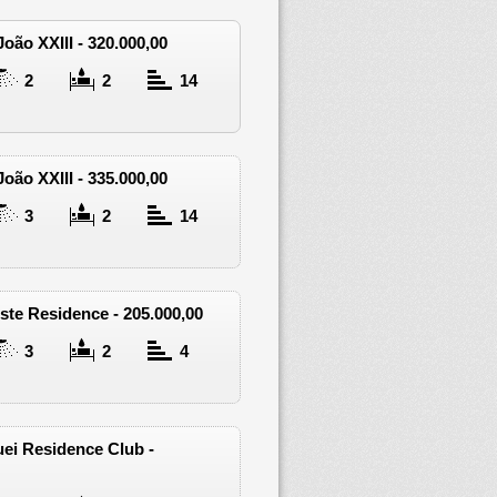
oão XXIII - 320.000,00
2
2
14
oão XXIII - 335.000,00
3
2
14
ste Residence - 205.000,00
3
2
4
uei Residence Club -