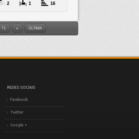
2
1
16
71
»
ÚLTIMA
REDES SOCIAIS
Facebook
Twitter
Google +