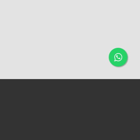
ACESSAR A VERSÃO WEB
QUADRA 96, CASA 11B - DIRCEU I. (PRÓXIMO AO MERCADO DO
DIRCEU)
IMOBILIÁRIA VERSIL
CRECI 0338-PJ
CONTATOS:
+55 86 3236-2881 (FIXO)