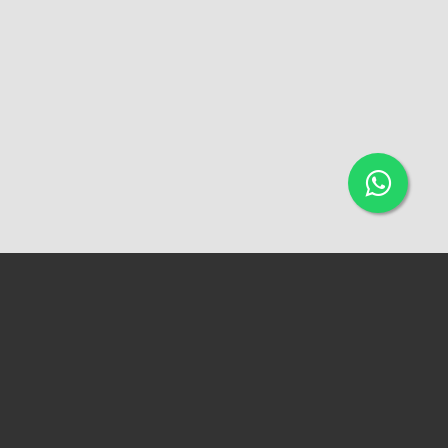
ACESSAR A VERSÃO WEB
QUADRA 96, CASA 11B - DIRCEU I. (PRÓXIMO AO MERCADO DO
DIRCEU)
IMOBILIÁRIA VERSIL
CRECI 0338-PJ
CONTATOS:
+55 86 3236-2881 (FIXO)