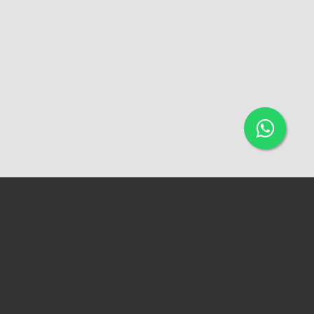
ACESSAR A VERSÃO WEB
QUADRA 96, CASA 11B - DIRCEU I. (PRÓXIMO AO MERCADO DO
DIRCEU)
IMOBILIÁRIA VERSIL
CRECI 0338-PJ
CONTATOS:
+55 86 3236-2881 (FIXO)