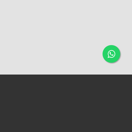
ACESSAR A VERSÃO WEB
QUADRA 96, CASA 11B - DIRCEU I. (PRÓXIMO AO MERCADO DO
DIRCEU)
IMOBILIÁRIA VERSIL
CRECI 0338-PJ
CONTATOS:
+55 86 3236-2881 (FIXO)