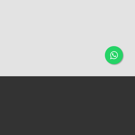
ACESSAR A VERSÃO WEB
QUADRA 96, CASA 11B - DIRCEU I. (PRÓXIMO AO MERCADO DO
DIRCEU)
IMOBILIÁRIA VERSIL
CRECI 0338-PJ
CONTATOS:
+55 86 3236-2881 (FIXO)