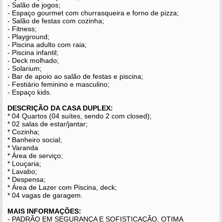
- Salão de jogos;
- Espaço gourmet com churrasqueira e forno de pizza;
- Salão de festas com cozinha;
- Fitness;
- Playground;
- Piscina adulto com raia;
- Piscina infantil;
- Deck molhado;
- Solarium;
- Bar de apoio ao salão de festas e piscina;
- Festiário feminino e masculino;
- Espaço kids.
DESCRIÇÃO DA CASA DUPLEX:
* 04 Quartos (04 suítes, sendo 2 com closed);
* 02 salas de estar/jantar;
* Cozinha;
* Banheiro social;
* Varanda
* Área de serviço;
* Louçaria;
* Lavabo;
* Despensa;
* Área de Lazer com Piscina, deck;
* 04 vagas de garagem.
MAIS INFORMAÇÕES:
- PADRÃO EM SEGURANÇA E SOFISTICAÇÃO, OTIMA