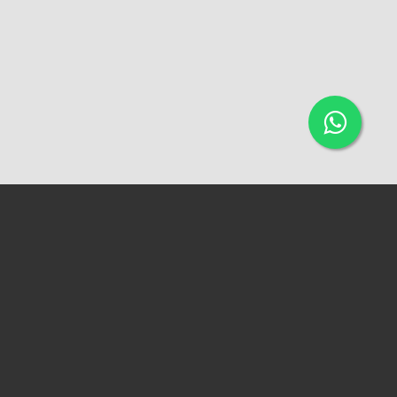
ACESSAR A VERSÃO WEB
QUADRA 96, CASA 11B - DIRCEU I. (PRÓXIMO AO MERCADO DO
DIRCEU)
IMOBILIÁRIA VERSIL
CRECI 0338-PJ
CONTATOS:
+55 86 3236-2881 (FIXO)
+55 86 99553-1171 (WHATSAPP)