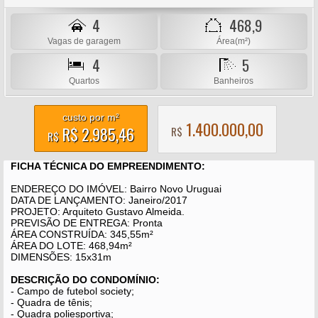
4
468,9
Vagas de garagem
Área(m²)
4
5
Quartos
Banheiros
custo por m²
1.400.000,00
R$ 2.985,46
R$
R$
FICHA TÉCNICA DO EMPREENDIMENTO:
ENDEREÇO DO IMÓVEL: Bairro Novo Uruguai
DATA DE LANÇAMENTO: Janeiro/2017
PROJETO: Arquiteto Gustavo Almeida.
PREVISÃO DE ENTREGA: Pronta
ÁREA CONSTRUÍDA: 345,55m²
ÁREA DO LOTE: 468,94m²
DIMENSÕES: 15x31m
DESCRIÇÃO DO CONDOMÍNIO:
- Campo de futebol society;
- Quadra de tênis;
- Quadra poliesportiva;